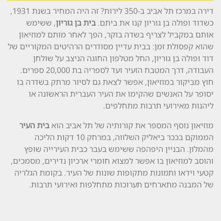
דירה במרכז תל אביב ב-350 לירות? זה היה המחיר בשנת 1931,
כשדוד ופולה בן גוריון קנו את ביתם.
בית בן גוריון
, ששימש
אותם במקביל לצריף בשדה בוקר, הפך לאחר מותם למוזיאון
שהוא קפסולת זמן: בבית עדיין מסודרים הרהיטים המקוריים של
דוד ופולה בן גוריון, החל מטלפון החוגה הניצב על שולחן
העבודה, דרך המטבח הזעיר ועד לספריה בת 20,000 ספרים.
חוץ מביקור במוזיאון, אפשר לצאת גם לסיור מרתק בשדרה בו
יסופר על האנשים שהקימו את העיר העברית הראשונה או
ליהנות מאירועי תרבות מתחלפים.
מוזיאון נוסף המספר את קורותיה של תל אביב הוא
בית העיר
הממוקם בככר ביאליק השלווה, במרחק 10 דקות הליכה
מהמלון. הבניין היפהפה ששימש בעבר כבית העירייה שופץ
והוסב למוזיאון בו אפשר למצוא חומרי ארכיון נדירים, מסמכים,
קטעי וידאו ותמונות מתקופות שונות של העיר. בקומת הגלריה
של המבנה מתארחים תערוכות מתחלפות ואירועי תרבות.