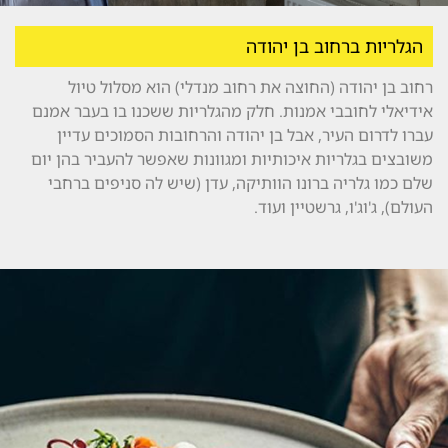
הגלריות ברחוב בן יהודה
רחוב בן יהודה (החוצה את רחוב מנדלי) הוא מסלול טיול
אידיאלי לחובבי אמנות. חלק מהגלריות ששכנו בו בעבר אמנם
עברו לדרום העיר, אבל בן יהודה והרחובות הסמוכים עדיין
משובצים בגלריות איכותיות ומגוונות שאפשר להעביר בהן יום
שלם כמו גלריה ברונו הוותיקה, עדן (שיש לה סניפים ברחבי
העולם), ג'וג'ו, גרשטיין ועוד.